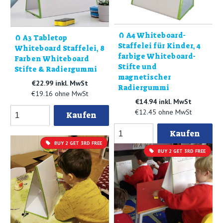
🧲 A4 Whiteboard-
🧲 A3 Tabletop
Staffelei für Kinder, 4
Whiteboard Staffelei, 8
farbige Whiteboard-
Farben Whiteboard
Stifte und
Stifte & Radiergummi
magnetischer
€22.99 inkl. MwSt
Radiergummi
€19.16 ohne MwSt
€14.94 inkl. MwSt
€12.45 ohne MwSt
Kaufen
Kaufen
BUY 2 GET 3RD FREE
BUY 2 GET 3RD FREE