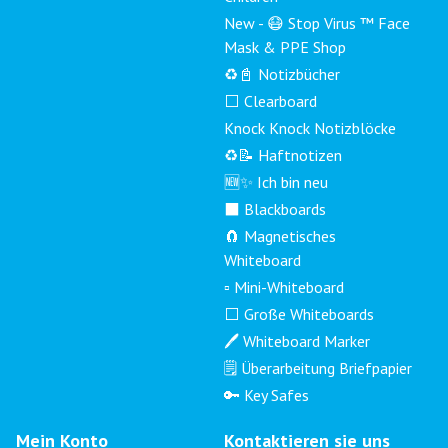
New - 😷 Stop Virus ™ Face
Mask & PPE Shop
♻️📓 Notizbücher
⬜ Clearboard
Knock Knock Notizblöcke
♻️📝 Haftnotizen
🆕✨ Ich bin neu
⬛ Blackboards
🧲 Magnetisches
Whiteboard
▫️ Mini-Whiteboard
⬜ Große Whiteboards
🖊️ Whiteboard Marker
🗒️ Überarbeitung Briefpapier
🔑 Key Safes
Mein Konto
Kontaktieren sie uns