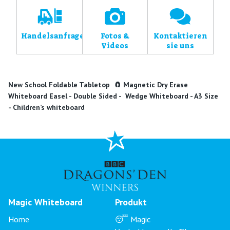
Handelsanfragen
Fotos &
Kontaktieren
Videos
sie uns
New School Foldable Tabletop 🧲 Magnetic Dry Erase
Whiteboard Easel - Double Sided - Wedge Whiteboard - A3 Size
- Children’s whiteboard
Magic Whiteboard
Produkt
Home
😴 Magic