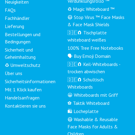
Verdunklungsrollo ™
Neuigkeiten
♻️ Magic Whiteboard ™
FAQs
😷 Stop Virus ™ Face Masks
Fachhändler
& Face Mask Shields
Lieferung
🇩🇪🧲 Tischplatte
Bestellungen und
whiteboard weißes
Bedingungen
100% Tree Free Notebooks
Sicherheit und
🗣 Buy Emoji Domain
Geheimhaltung
🇩🇪🧲 Keil-Whiteboards -
♻️ Umweltschutz
trocken abwischen
Über uns
🇩🇪🧲 Schultisch
Sicherheitsinformationen
Whiteboards
Mit 1 Klick kaufen
😀 Whiteboards mit Griff
Handelsanfragen
⚽ Taktik Whiteboard
Kontaktieren sie uns
🛍️ Locheplatte
😷 Washable & Reusable
Face Masks for Adults &
Children