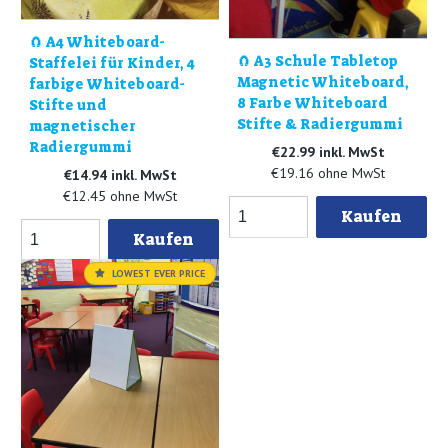
🧲 A4 Whiteboard-
🧲 A3 Schule Tabletop
Staffelei für Kinder, 4
Magnetic Whiteboard,
farbige Whiteboard-
8 Farbe Whiteboard
Stifte und
Stifte & Radiergummi
magnetischer
Radiergummi
€22.99 inkl. MwSt
€19.16 ohne MwSt
€14.94 inkl. MwSt
€12.45 ohne MwSt
Kaufen
Kaufen
LOWEST EVER PRICE