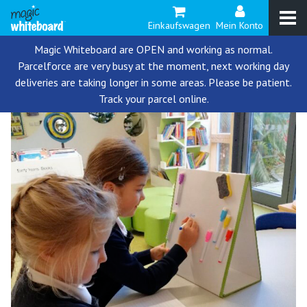
Einkaufswagen
Mein Konto
Magic Whiteboard are OPEN and working as normal.
Parcelforce are very busy at the moment, next working day
deliveries are taking longer in some areas. Please be patient.
Track your parcel online.