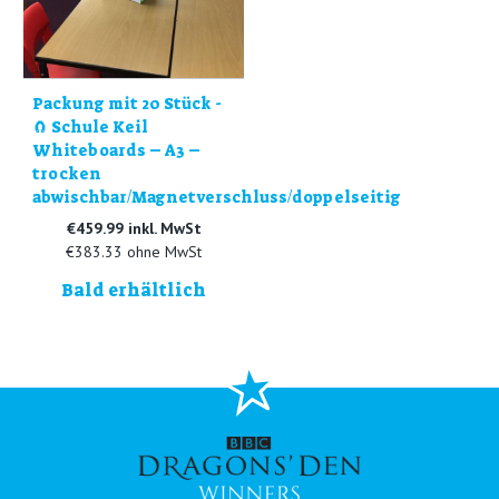
Packung mit 20 Stück -
🧲 Schule Keil
Whiteboards – A3 –
trocken
abwischbar/Magnetverschluss/doppelseitig
€459.99 inkl. MwSt
€383.33 ohne MwSt
Bald erhältlich