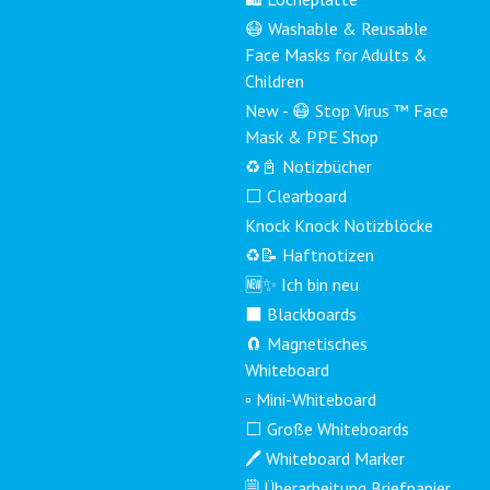
😷 Washable & Reusable
Face Masks for Adults &
Children
New - 😷 Stop Virus ™ Face
Mask & PPE Shop
♻️📓 Notizbücher
⬜ Clearboard
Knock Knock Notizblöcke
♻️📝 Haftnotizen
🆕✨ Ich bin neu
⬛ Blackboards
🧲 Magnetisches
Whiteboard
▫️ Mini-Whiteboard
⬜ Große Whiteboards
🖊️ Whiteboard Marker
🗒️ Überarbeitung Briefpapier