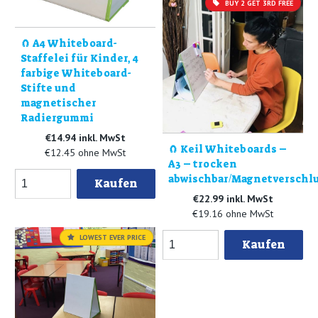
BUY 2 GET 3RD FREE
🧲 A4 Whiteboard-
Staffelei für Kinder, 4
farbige Whiteboard-
Stifte und
magnetischer
Radiergummi
€14.94 inkl. MwSt
🧲 Keil Whiteboards –
€12.45 ohne MwSt
A3 – trocken
abwischbar/Magnetverschlu
Kaufen
€22.99 inkl. MwSt
€19.16 ohne MwSt
LOWEST EVER PRICE
Kaufen