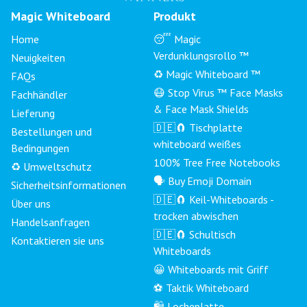
Magic Whiteboard
Produkt
Home
😴 Magic
Verdunklungsrollo ™
Neuigkeiten
♻️ Magic Whiteboard ™
FAQs
😷 Stop Virus ™ Face Masks
Fachhändler
& Face Mask Shields
Lieferung
🇩🇪🧲 Tischplatte
Bestellungen und
whiteboard weißes
Bedingungen
100% Tree Free Notebooks
♻️ Umweltschutz
🗣 Buy Emoji Domain
Sicherheitsinformationen
🇩🇪🧲 Keil-Whiteboards -
Über uns
trocken abwischen
Handelsanfragen
🇩🇪🧲 Schultisch
Kontaktieren sie uns
Whiteboards
😀 Whiteboards mit Griff
⚽ Taktik Whiteboard
🛍️ Locheplatte