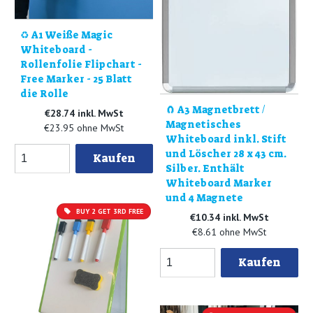
♻️ A1 Weiße Magic
Whiteboard -
Rollenfolie Flipchart -
Free Marker - 25 Blatt
die Rolle
🧲 A3 Magnetbrett /
€28.74 inkl. MwSt
Magnetisches
€23.95 ohne MwSt
Whiteboard inkl. Stift
und Löscher 28 x 43 cm.
Kaufen
Silber. Enthält
Whiteboard Marker
und 4 Magnete
BUY 2 GET 3RD FREE
€10.34 inkl. MwSt
€8.61 ohne MwSt
Kaufen