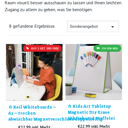
Raum visuell besser ausschauen zu lassen und Ihnen leichten
Zugang zu allem zu geben, was Sie benötigen.
8 gefundene Ergebnisse.
BUY 2 GET 3RD FREE
ICH BIN NEU
🧲 Kids Art Tabletop
🧲 Keil Whiteboards –
Magnetic Dry Erase
A3 – trocken
Whiteboard Staffelei
abwischbar/Magnetverschluss/doppelseitig
€22.99 inkl. MwSt
€22.99 inkl. MwSt