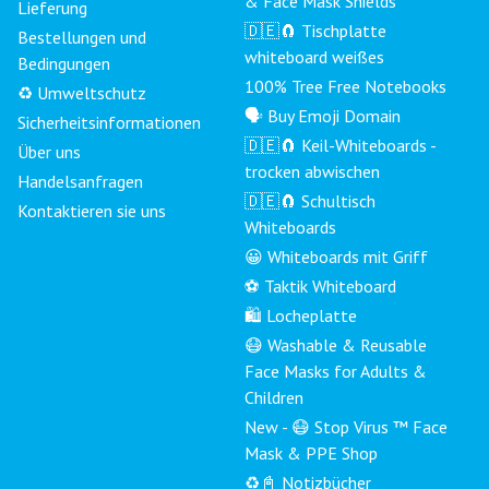
& Face Mask Shields
Lieferung
🇩🇪🧲 Tischplatte
Bestellungen und
whiteboard weißes
Bedingungen
100% Tree Free Notebooks
♻️ Umweltschutz
🗣 Buy Emoji Domain
Sicherheitsinformationen
🇩🇪🧲 Keil-Whiteboards -
Über uns
trocken abwischen
Handelsanfragen
🇩🇪🧲 Schultisch
Kontaktieren sie uns
Whiteboards
😀 Whiteboards mit Griff
⚽ Taktik Whiteboard
🛍️ Locheplatte
😷 Washable & Reusable
Face Masks for Adults &
Children
New - 😷 Stop Virus ™ Face
Mask & PPE Shop
♻️📓 Notizbücher