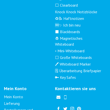
⬜ Clearboard
Knock Knock Notizblöcke
♻️📝 Haftnotizen
🆕✨ Ich bin neu
⬛ Blackboards
🧲 Magnetisches
Whiteboard
▫️ Mini-Whiteboard
⬜ Große Whiteboards
🖊️ Whiteboard Marker
🗒️ Überarbeitung Briefpapier
🔑 Key Safes
Mein Konto
Kontaktieren sie uns
Mein Konto
Lieferung