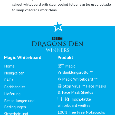
school whiteboard with clear pocket folder can be used outside
to keep childrens work clean.
Magic Whiteboard
Produkt
Home
😴 Magic
Verdunklungsrollo ™
Neuigkeiten
♻️ Magic Whiteboard ™
FAQs
😷 Stop Virus ™ Face Masks
Fachhändler
& Face Mask Shields
Lieferung
🇩🇪🧲 Tischplatte
Bestellungen und
whiteboard weißes
Bedingungen
100% Tree Free Notebooks
Sicherheit und