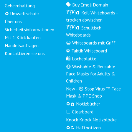
🗣 Buy Emoji Domain
Geheimhaltung
🇩🇪🧲 Keil-Whiteboards -
♻️ Umweltschutz
trocken abwischen
Über uns
🇩🇪🧲 Schultisch
Sicherheitsinformationen
Whiteboards
Mit 1 Klick kaufen
😀 Whiteboards mit Griff
Handelsanfragen
⚽ Taktik Whiteboard
Kontaktieren sie uns
🛍️ Locheplatte
😷 Washable & Reusable
Face Masks for Adults &
Children
New - 😷 Stop Virus ™ Face
Mask & PPE Shop
♻️📓 Notizbücher
⬜ Clearboard
Knock Knock Notizblöcke
♻️📝 Haftnotizen