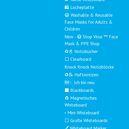
🛍️ Locheplatte
😷 Washable & Reusable
Face Masks for Adults &
Children
New - 😷 Stop Virus ™ Face
Mask & PPE Shop
♻️📓 Notizbücher
⬜ Clearboard
Knock Knock Notizblöcke
♻️📝 Haftnotizen
🆕✨ Ich bin neu
⬛ Blackboards
🧲 Magnetisches
Whiteboard
▫️ Mini-Whiteboard
⬜ Große Whiteboards
🖊️ Whiteboard Marker