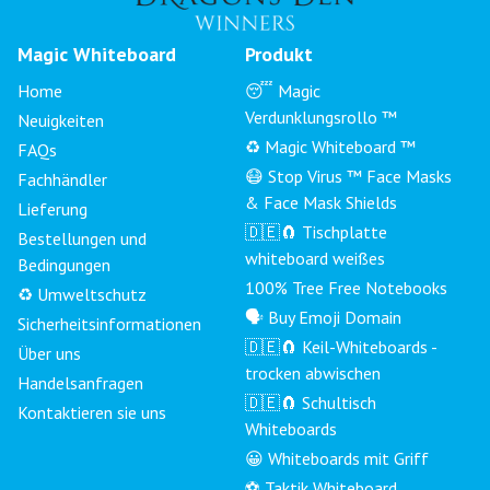
Magic Whiteboard
Produkt
Home
😴 Magic
Verdunklungsrollo ™
Neuigkeiten
♻️ Magic Whiteboard ™
FAQs
😷 Stop Virus ™ Face Masks
Fachhändler
& Face Mask Shields
Lieferung
🇩🇪🧲 Tischplatte
Bestellungen und
whiteboard weißes
Bedingungen
100% Tree Free Notebooks
♻️ Umweltschutz
🗣 Buy Emoji Domain
Sicherheitsinformationen
🇩🇪🧲 Keil-Whiteboards -
Über uns
trocken abwischen
Handelsanfragen
🇩🇪🧲 Schultisch
Kontaktieren sie uns
Whiteboards
😀 Whiteboards mit Griff
⚽ Taktik Whiteboard