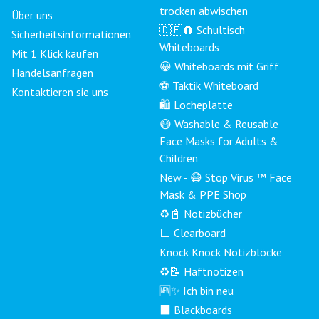
trocken abwischen
Über uns
🇩🇪🧲 Schultisch
Sicherheitsinformationen
Whiteboards
Mit 1 Klick kaufen
😀 Whiteboards mit Griff
Handelsanfragen
⚽ Taktik Whiteboard
Kontaktieren sie uns
🛍️ Locheplatte
😷 Washable & Reusable
Face Masks for Adults &
Children
New - 😷 Stop Virus ™ Face
Mask & PPE Shop
♻️📓 Notizbücher
⬜ Clearboard
Knock Knock Notizblöcke
♻️📝 Haftnotizen
🆕✨ Ich bin neu
⬛ Blackboards