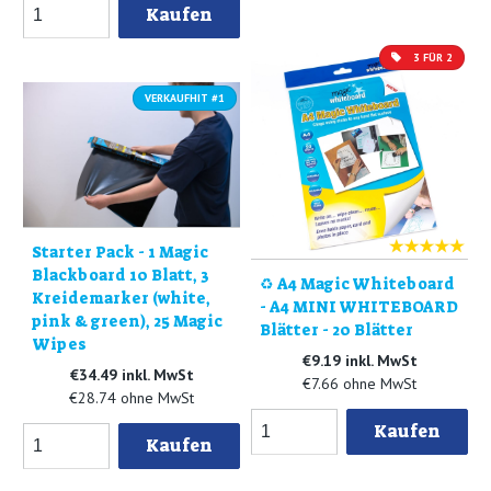
Kaufen
3 FÜR 2
VERKAUFHIT #1
Starter Pack - 1 Magic
Blackboard 10 Blatt, 3
♻️ A4 Magic Whiteboard
Kreidemarker (white,
- A4 MINI WHITEBOARD
pink & green), 25 Magic
Blätter - 20 Blätter
Wipes
€9.19 inkl. MwSt
€34.49 inkl. MwSt
€7.66 ohne MwSt
€28.74 ohne MwSt
Kaufen
Kaufen